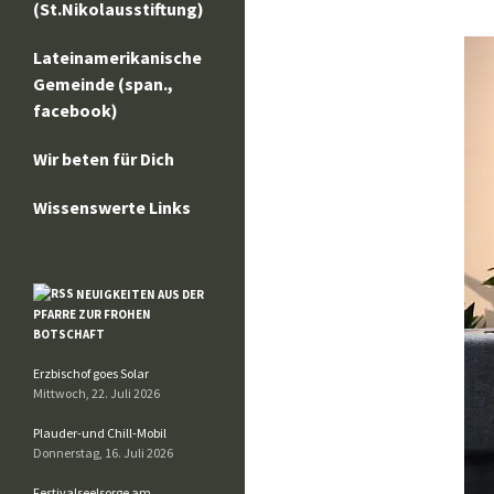
(St.Nikolausstiftung)
Lateinamerikanische
Gemeinde (span.,
facebook)
Wir beten für Dich
Wissenswerte Links
NEUIGKEITEN AUS DER
PFARRE ZUR FROHEN
BOTSCHAFT
Erzbischof goes Solar
Mittwoch, 22. Juli 2026
Plauder-und Chill-Mobil
Donnerstag, 16. Juli 2026
Festivalseelsorge am