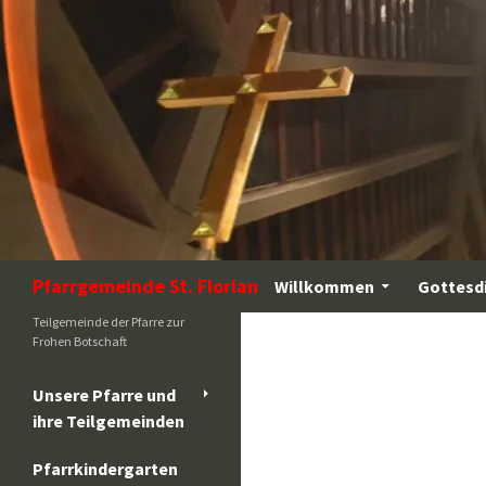
Zum
Inhalt
springen
Suchen
Pfarrgemeinde St. Florian
Willkommen
Gottesd
Teilgemeinde der Pfarre zur
Frohen Botschaft
Unsere Pfarre und
ihre Teilgemeinden
Pfarrkindergarten