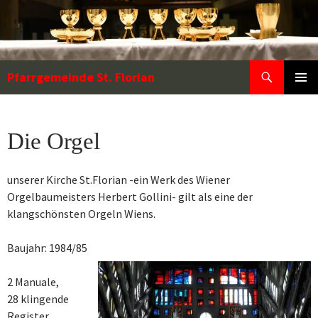
Zum
Inhalt
springen
Suchen
Pfarrgemeinde St. Florian
PRIMÄR
MENÜ
Die Orgel
unserer Kirche St.Florian -ein Werk des Wiener
Orgelbaumeisters Herbert Gollini- gilt als eine der
klangschönsten Orgeln Wiens.
Baujahr: 1984/85
2 Manuale,
28 klingende
Register,