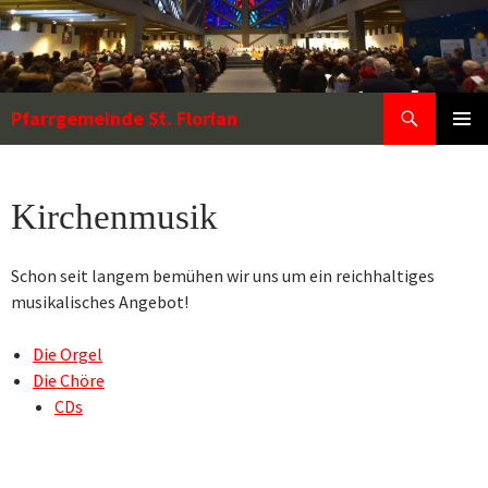
Zum
Inhalt
springen
Suchen
Pfarrgemeinde St. Florian
PRIMÄR
MENÜ
Kirchenmusik
Schon seit langem bemühen wir uns um ein reichhaltiges
musikalisches Angebot!
Die Orgel
Die Chöre
CDs