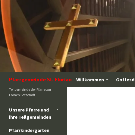
Zum
Inhalt
springen
Suchen
Pfarrgemeinde St. Florian
Willkommen
Gottesd
Teilgemeinde der Pfarre zur
Frohen Botschaft
Unsere Pfarre und
ihre Teilgemeinden
Pfarrkindergarten