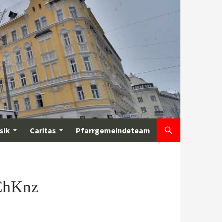
sik
Caritas
Pfarrgemeindeteam
 ChKnz