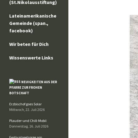
(St.Nikolausstiftung)
Lateinamerikanische
Gemeinde (span.,
facebook)
Wir beten für Dich
Wissenswerte Links
NEUIGKEITEN AUS DER
PFARRE ZUR FROHEN
BOTSCHAFT
Erzbischof goes Solar
Mittwoch, 22. Juli 2026
Plauder-und Chill-Mobil
Donnerstag, 16. Juli 2026
Festivalseelsorge am