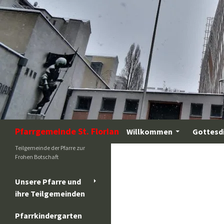
Zum
Inhalt
springen
Suchen
Pfarrgemeinde St. Florian
Willkommen
Gottesd
Teilgemeinde der Pfarre zur
Frohen Botschaft
Unsere Pfarre und
ihre Teilgemeinden
Pfarrkindergarten