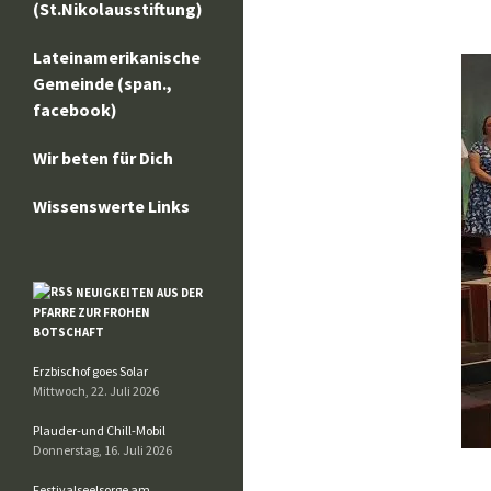
(St.Nikolausstiftung)
Lateinamerikanische
Gemeinde (span.,
facebook)
Wir beten für Dich
Wissenswerte Links
NEUIGKEITEN AUS DER
PFARRE ZUR FROHEN
BOTSCHAFT
Erzbischof goes Solar
Mittwoch, 22. Juli 2026
Plauder-und Chill-Mobil
Donnerstag, 16. Juli 2026
Festivalseelsorge am