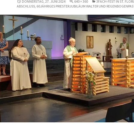
DONNERSTAG, 27. JUNI 2024
640 × 360
3FACH-FEST IN ST. FLOR
ABSCHLUSS, 60JÄHRIGES PRIESTERJUBILÄUM WALTER UND REGENBOGENPA