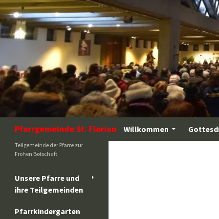
Zum
Inhalt
springen
Suchen
Pfarrgemeinde St. Florian
Willkommen
Gottesd
Teilgemeinde der Pfarre zur
Frohen Botschaft
Unsere Pfarre und
ihre Teilgemeinden
Pfarrkindergarten