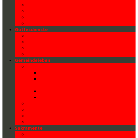
Der Heilige Florian
Architektur unserer Kirche
Kontakt/ Pfarrbüro
Datenschutz
Gottesdienste
Gottesdienstzeiten
Familienmesse
Liturgische Erklärungen
Ministrant/innen
Gemeindeleben
Kinder und Familie
Familienmesse
FLORIPOST – Newsletter für
Kinder(veranstaltungen)
Familiennachmittag
Jungschar und Jugend
Seniorenclub
Bibelrunde
Paartanz
Sternsingen
Sakramente
Kommunion (Eucharistie)