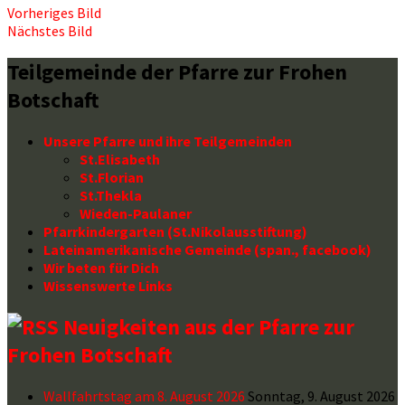
Vorheriges Bild
Nächstes Bild
Teilgemeinde der Pfarre zur Frohen
Botschaft
Unsere Pfarre und ihre Teilgemeinden
St.Elisabeth
St.Florian
St.Thekla
Wieden-Paulaner
Pfarrkindergarten (St.Nikolausstiftung)
Lateinamerikanische Gemeinde (span., facebook)
Wir beten für Dich
Wissenswerte Links
Neuigkeiten aus der Pfarre zur
Frohen Botschaft
Wallfahrtstag am 8. August 2026
Sonntag, 9. August 2026