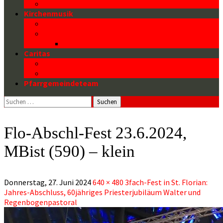
Firmung
Kirchenmusik
Die Orgel
Die Chöre
CDs
Caritas
Caritasarbeit in der Pfarrgemeinde
Pfarrcaritas und mehr
Pfarrgemeindeteam
Suchen
nach:
Flo-Abschl-Fest 23.6.2024,
MBist (590) – klein
Donnerstag, 27. Juni 2024
640 × 480
3fach-Fest in St. Florian:
Jahres-Abschluss, 60jähriges Priesterjubiläum Walter und
Regenbogenpastoral