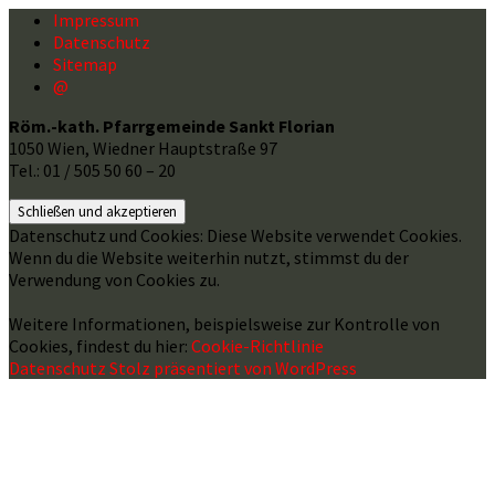
Impressum
Datenschutz
Sitemap
@
Röm.-kath. Pfarrgemeinde Sankt Florian
1050 Wien, Wiedner Hauptstraße 97
Tel.: 01 / 505 50 60 – 20
Datenschutz und Cookies: Diese Website verwendet Cookies.
Wenn du die Website weiterhin nutzt, stimmst du der
Verwendung von Cookies zu.
Weitere Informationen, beispielsweise zur Kontrolle von
Cookies, findest du hier:
Cookie-Richtlinie
Datenschutz
Stolz präsentiert von WordPress