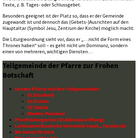
Texte, z. B. Tages- oder Schlussgebet.
Besonders geeignet ist der Platz so, dass er der Gemeinde
zugewandt ist und dennoch das (Gebets-)Ausrichten auf den
Hauptaltar (Symbol Jesu, Zentrum der Kirche) möglich macht.
Die Liturgieordnung sieht vor, dass er „…nicht die Form eines
Thrones haben“ soll – es geht nicht um Dominanz, sondern
einen von mehreren, wichtigen Diensten…
Teilgemeinde der Pfarre zur Frohen
Botschaft
Unsere Pfarre und ihre Teilgemeinden
St.Elisabeth
St.Florian
St.Thekla
Wieden-Paulaner
Pfarrkindergarten (St.Nikolausstiftung)
Lateinamerikanische Gemeinde (span., facebook)
Wir beten für Dich