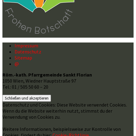
Impressum
Datenschutz
Sitemap
@
Röm.-kath. Pfarrgemeinde Sankt Florian
1050 Wien, Wiedner Hauptstraße 97
Tel.: 01 / 505 50 60 – 20
Datenschutz und Cookies: Diese Website verwendet Cookies.
Wenn du die Website weiterhin nutzt, stimmst du der
Verwendung von Cookies zu.
Weitere Informationen, beispielsweise zur Kontrolle von
Cookies, findest du hier:
Cookie-Richtlinie