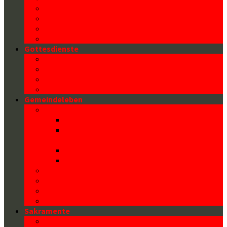
Der Heilige Florian
Architektur unserer Kirche
Kontakt/ Pfarrbüro
Datenschutz
Gottesdienste
Gottesdienstzeiten
Familienmesse
Liturgische Erklärungen
Ministrant/innen
Gemeindeleben
Kinder und Familie
Familienmesse
FLORIPOST – Newsletter für
Kinder(veranstaltungen)
Familiennachmittag
Jungschar und Jugend
Seniorenclub
Bibelrunde
Paartanz
Sternsingen
Sakramente
Kommunion (Eucharistie)