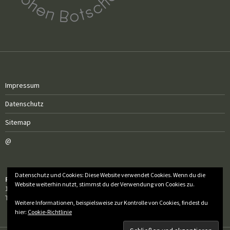
Impressum
Datenschutz
Sitemap
@
Datenschutz und Cookies: Diese Website verwendet Cookies. Wenn du die
Röm.-kath. Pfarrgemeinde Sankt Florian
Website weiterhin nutzt, stimmst du der Verwendung von Cookies zu.
1050 Wien, Wiedner Hauptstraße 97
Tel.: 01 / 505 50 60 – 20
Weitere Informationen, beispielsweise zur Kontrolle von Cookies, findest du
hier:
Cookie-Richtlinie