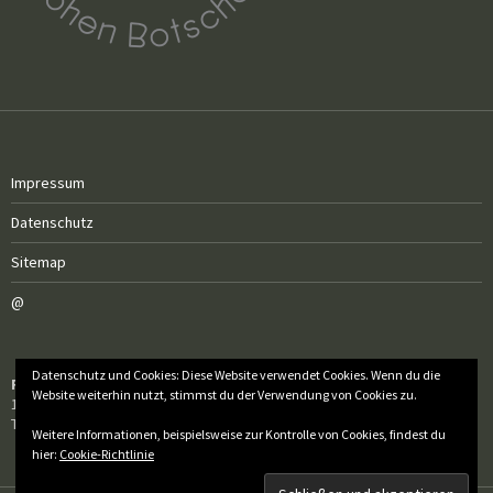
Impressum
Datenschutz
Sitemap
@
Datenschutz und Cookies: Diese Website verwendet Cookies. Wenn du die
Röm.-kath. Pfarrgemeinde Sankt Florian
Website weiterhin nutzt, stimmst du der Verwendung von Cookies zu.
1050 Wien, Wiedner Hauptstraße 97
Tel.: 01 / 505 50 60 – 20
Weitere Informationen, beispielsweise zur Kontrolle von Cookies, findest du
hier:
Cookie-Richtlinie