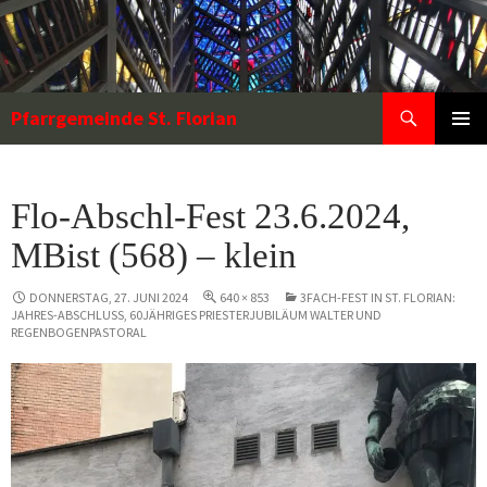
Zum
Inhalt
springen
Suchen
Pfarrgemeinde St. Florian
PRIMÄR
MENÜ
Flo-Abschl-Fest 23.6.2024,
MBist (568) – klein
DONNERSTAG, 27. JUNI 2024
640 × 853
3FACH-FEST IN ST. FLORIAN:
JAHRES-ABSCHLUSS, 60JÄHRIGES PRIESTERJUBILÄUM WALTER UND
REGENBOGENPASTORAL