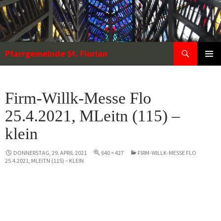
Zum
Inhalt
springen
Suchen
Pfarrgemeinde St. Florian
PRIMÄR
MENÜ
Firm-Willk-Messe Flo
25.4.2021, MLeitn (115) –
klein
DONNERSTAG, 29. APRIL 2021
640 × 427
FIRM-WILLK-MESSE FLO
25.4.2021, MLEITN (115) – KLEIN