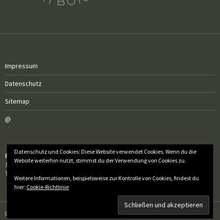
Impressum
Datenschutz
Sitemap
@
Datenschutz und Cookies: Diese Website verwendet Cookies. Wenn du die
Röm.-kath. Pfarrgemeinde Sankt Florian
Website weiterhin nutzt, stimmst du der Verwendung von Cookies zu.
1050 Wien, Wiedner Hauptstraße 97
Tel.: 01 / 505 50 60 – 20
Weitere Informationen, beispielsweise zur Kontrolle von Cookies, findest du
hier:
Cookie-Richtlinie
Datenschutz
Stolz präsentiert von WordPress