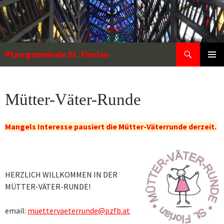
Zum
Inhalt
springen
Suchen
Pfarrgemeinde St. Florian
PRIMÄR
MENÜ
Mütter-Väter-Runde
Mangels Interesse pausiert die Mütter-Väterrunde derzeit.
HERZLICH WILLKOMMEN IN DER
MÜTTER-VÄTER-RUNDE!
email:
muettervaeterrunde@pzfb.at