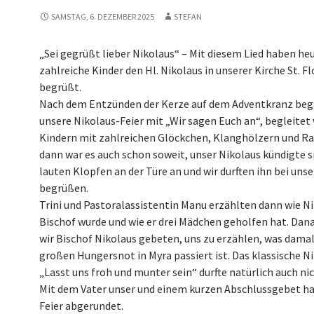
SAMSTAG, 6. DEZEMBER 2025
STEFAN
„Sei gegrüßt lieber Nikolaus“ – Mit diesem Lied haben he
zahlreiche Kinder den Hl. Nikolaus in unserer Kirche St. Fl
begrüßt.
Nach dem Entzünden der Kerze auf dem Adventkranz beg
unsere Nikolaus-Feier mit „Wir sagen Euch an“, begleitet
Kindern mit zahlreichen Glöckchen, Klanghölzern und Ra
dann war es auch schon soweit, unser Nikolaus kündigte s
lauten Klopfen an der Türe an und wir durften ihn bei unse
begrüßen.
Trini und Pastoralassistentin Manu erzählten dann wie N
Bischof wurde und wie er drei Mädchen geholfen hat. Dan
wir Bischof Nikolaus gebeten, uns zu erzählen, was damal
großen Hungersnot in Myra passiert ist. Das klassische N
„Lasst uns froh und munter sein“ durfte natürlich auch nic
Mit dem Vater unser und einem kurzen Abschlussgebet ha
Feier abgerundet.