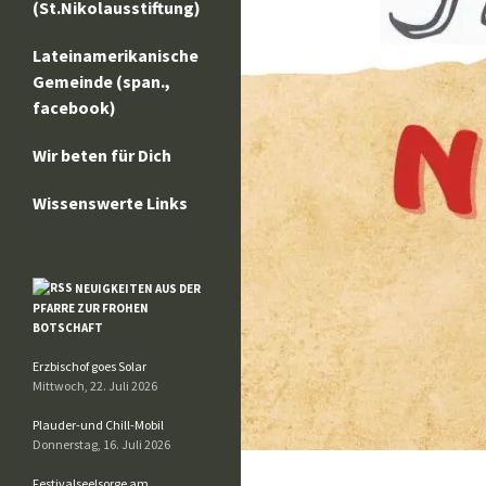
(St.Nikolausstiftung)
Lateinamerikanische
Gemeinde (span.,
facebook)
Wir beten für Dich
Wissenswerte Links
NEUIGKEITEN AUS DER
PFARRE ZUR FROHEN
BOTSCHAFT
Erzbischof goes Solar
Mittwoch, 22. Juli 2026
Plauder-und Chill-Mobil
Donnerstag, 16. Juli 2026
Festivalseelsorge am