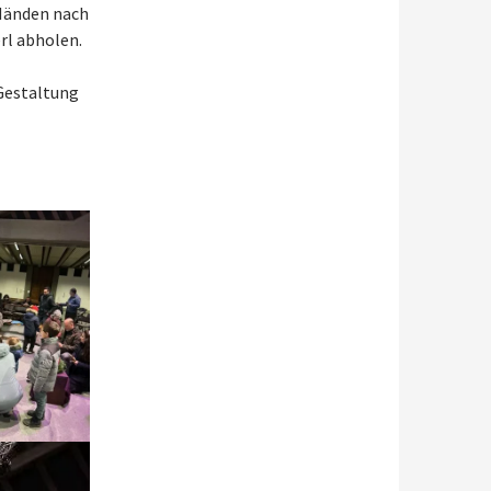
 Händen nach
erl abholen.
 Gestaltung