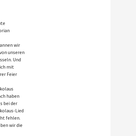
ute
orian
annen wir
 von unseren
sseln. Und
ich mit
rer Feier
ikolaus
ach haben
s bei der
ikolaus-Lied
ht fehlen.
ben wir die