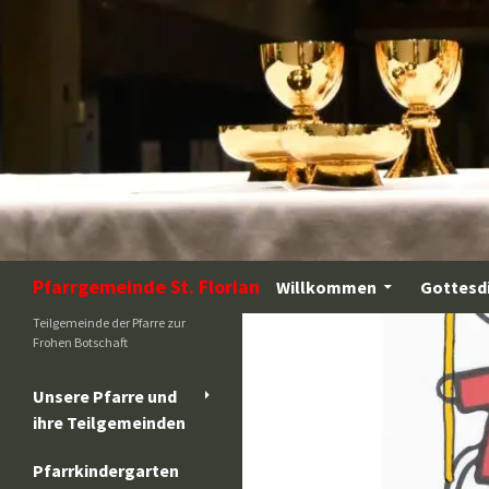
Zum
Inhalt
springen
Suchen
Pfarrgemeinde St. Florian
Willkommen
Gottesd
Teilgemeinde der Pfarre zur
Frohen Botschaft
Unsere Pfarre und
ihre Teilgemeinden
Pfarrkindergarten