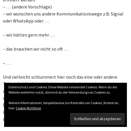
– … (andere Vorschläge)
– wir wünschen uns andere Kommunikationswege z.B. Signal
oder WhatsApp oder …
– wir hätten gern mehr …
– das brauchen wir nicht so oft …
– …
Und vielleicht schlummert hier noch das eine oder andere
Talent bei Groß und Klein – musikalisch, kreativ, leitend,
Datenschutz und Cookies: Diese Website verwendet Cookies. Wenn du die
ministrierend, … dann würde ich mich sehr freuen, wenn ich
Website weiterhin nutzt, stimmst du der Verwendung von Cookies zu.
davon erfahren darf.
Weitere Informationen, beispielsweise zur Kontrolle von Cookies, findest du
Es geht nicht um eine Verpflichtung für eine riesige Aufgabe,
hier:
Cookie-Richtlinie
ich würd mich einfach freuen, wenn ich weiß, wen ich fragen
darf!