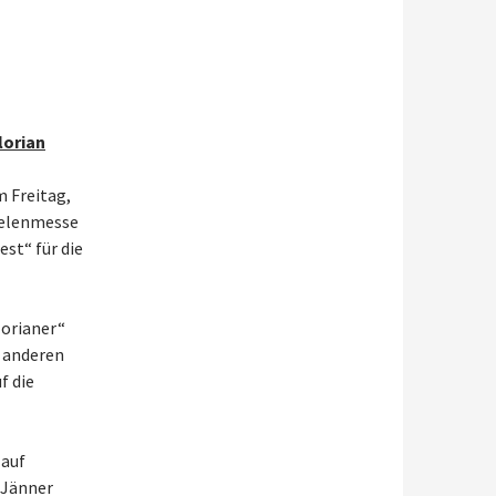
lorian
 Freitag,
eelenmesse
est“ für die
lorianer“
 anderen
f die
 auf
 Jänner