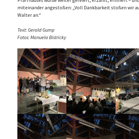
Pfarrhauses wurde weiter gefeiert, erzählt, erinnert – un
miteinander angestoßen: „Voll Dankbarkeit stoßen wir a
Walter an.“
Text: Gerald Gump
Fotos: Manuela Bistricky