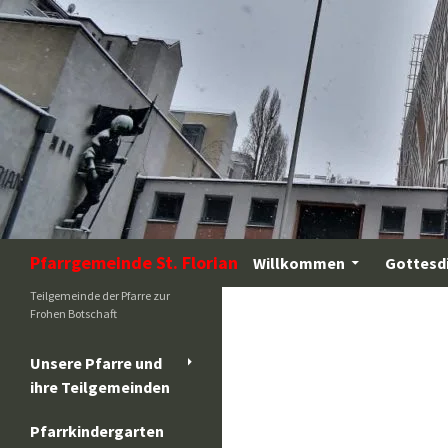
Zum
Inhalt
springen
Suchen
Pfarrgemeinde St. Florian
Willkommen
Gottesd
Teilgemeinde der Pfarre zur
Frohen Botschaft
Unsere Pfarre und
ihre Teilgemeinden
Pfarrkindergarten