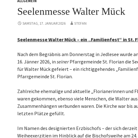
ALLGEMEIN
Seelenmesse Walter Mück
SAMSTAG, 17. JANUAR 2026
STEFAN
Seelenmesse Walter Mück – ein „Familienfest“ in St. F
Nach dem Begräbnis am Donnerstag in Jedlesee wurde am
16. Jänner 2026, in
seiner
Pfarrgemeinde St. Florian die S
für Walter Mück gefeiert – ein richtiggehendes „Familienf
Pfarrgemeinde St. Florian.
Zahlreiche ehemalige und aktuelle „Florianerinnen und F
waren gekommen, ebenso viele Menschen, die Walter aus
Zusammenhängen verbunden waren. Die Kirche war bis au
letzten Plätze gefüllt.
Im Namen des designierten Erzbischofs – der sich derzeit
Weiheexerzitien im Hinblick auf die Bischofsweihe am 24.