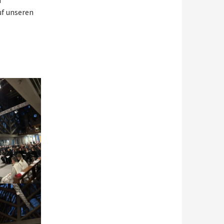
d
uf unseren