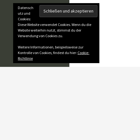
Datensch
utz und
Cookies:
Diese Website verwendet Cookies. Wenn du die
Website weiterhin nutzt, stimmst du der
Verwendung von Cookies zu.
Weitere Informationen, beispielsweise zur
Kontrolle von Cookies, findest du hier:
Cookie-
Richtlinie