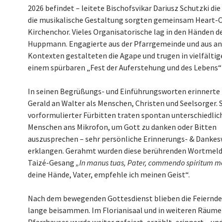
2026 befindet – leitete Bischofsvikar Dariusz Schutzki die 
die musikalische Gestaltung sorgten gemeinsam Heart-
Kirchenchor. Vieles Organisatorische lag in den Händen d
Huppmann. Engagierte aus der Pfarrgemeinde und aus a
Kontexten gestalteten die Agape und trugen in vielfältig
einem spürbaren „Fest der Auferstehung und des Lebens“ 
In seinen Begrüßungs- und Einführungsworten erinnerte 
Gerald an Walter als Menschen, Christen und Seelsorger. 
vorformulierter Fürbitten traten spontan unterschiedlic
Menschen ans Mikrofon, um Gott zu danken oder Bitten
auszusprechen – sehr persönliche Erinnerungs- & Danke
erklangen. Gerahmt wurden diese berührenden Wortme
Taizé-Gesang
„In manus tuas, Pater, commendo spiritum 
deine Hände, Vater, empfehle ich meinen Geist“.
Nach dem bewegenden Gottesdienst blieben die Feiernd
lange beisammen. Im Florianisaal und in weiteren Räume