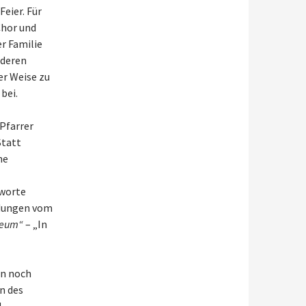
Feier. Für
Chor und
er Familie
nderen
er Weise zu
bei.
Pfarrer
Statt
he
sworte
ldungen vom
meum“
– „In
en noch
n des