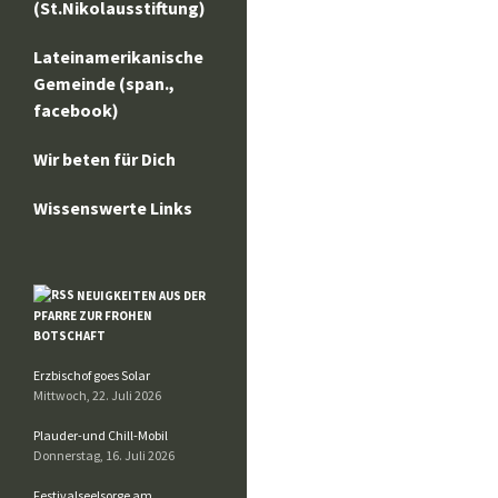
(St.Nikolausstiftung)
Lateinamerikanische
Gemeinde (span.,
facebook)
Wir beten für Dich
Wissenswerte Links
NEUIGKEITEN AUS DER
PFARRE ZUR FROHEN
BOTSCHAFT
Erzbischof goes Solar
Mittwoch, 22. Juli 2026
Plauder-und Chill-Mobil
Donnerstag, 16. Juli 2026
Festivalseelsorge am