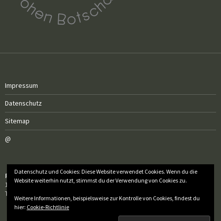
Impressum
Datenschutz
Sitemap
@
Datenschutz und Cookies: Diese Website verwendet Cookies. Wenn du die
Röm.-kath. Pfarrgemeinde Sankt Florian
Website weiterhin nutzt, stimmst du der Verwendung von Cookies zu.
1050 Wien, Wiedner Hauptstraße 97
Tel.: 01 / 505 50 60 – 20
Weitere Informationen, beispielsweise zur Kontrolle von Cookies, findest du
hier:
Cookie-Richtlinie