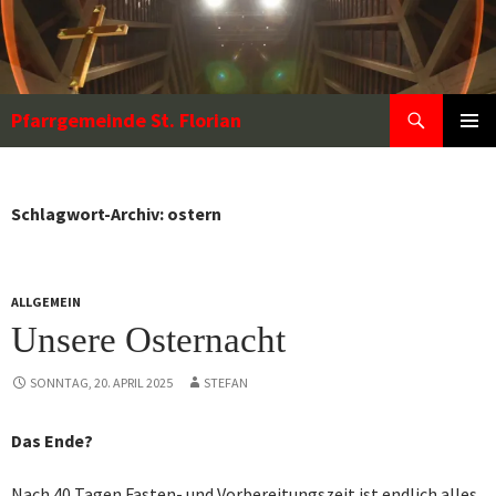
Zum
Inhalt
springen
Suchen
Pfarrgemeinde St. Florian
PRIMÄR
MENÜ
Schlagwort-Archiv: ostern
ALLGEMEIN
Unsere Osternacht
SONNTAG, 20. APRIL 2025
STEFAN
Das Ende?
Nach 40 Tagen Fasten- und Vorbereitungszeit ist endlich alles