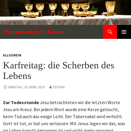
Zum
Inhalt
springen
Suchen
Pfarrgemeinde St. Florian
PRIMÄR
MENÜ
ALLGEMEIN
Karfreitag: die Scherben des
Lebens
SAMSTAG, 20. APRIL 2019
STEFAN
Zur Todesstunde
Jesu betrachteten wir die letzten Worte
Jesu am Kreuz. Bei jedem Wort wurde eine Kerze gelöscht,
beim Tod auch das ewige Licht. Der Tabernakel wird verhüllt.
Gott ist tot, er hat uns verlassen. Mit Jesus legen wir das, was
im Leben kaputt gegangen ist und nicht mehr repariert