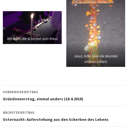
Wir legen die Scherben zum Kreuz
Jesus, bitte heile die Wunden
unseres Lebens
Beitragsnavigation
VORHERIGER BEITRAG
Gründonnerstag, einmal anders (18.4.2019)
NÄCHSTER BEITRAG
Osternacht: Auferstehung aus den Scherben des Lebens