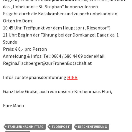
das „Unbekannte St. Stephan“ kennenzulernen.
Es geht durch die Katakomben und zu noch unbekannten
Orten im Dom.
10:45 Uhr: Treffpunkt vor dem Haupttor („Riesentor“)
11 Uhr: Beginn der Führung bei der Domkanzel Dauer: ca. 1
Stunde
Preis: € 6,- pro Person
Anmeldung & Infos: Tel: 0664 / 580 44 09 oder eMail:
Regina.Tischberger@zurFrohenBotschaft.at
Infos zur Stephansdomführung
HIER
Ganz liebe Grüße, auch von unserer Kirchenmaus Flori,
Eure Manu
FAMILIENNACHMITTAG
FLORIPOST
KIRCHENFÜHRUNG