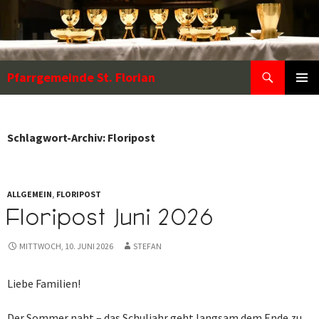
Zum
Inhalt
springen
Suchen
Pfarrgemeinde St. Florian
PRIMÄR
MENÜ
Schlagwort-Archiv: Floripost
ALLGEMEIN
,
FLORIPOST
Floripost Juni 2026
MITTWOCH, 10. JUNI 2026
STEFAN
Liebe Familien!
Der Sommer naht – das Schuljahr geht langsam dem Ende zu.