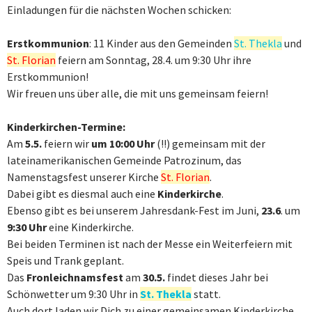
Einladungen für die nächsten Wochen schicken:
Erstkommunion
: 11 Kinder aus den Gemeinden
St. Thekla
und
St. Florian
feiern am Sonntag, 28.4. um 9:30 Uhr ihre
Erstkommunion!
Wir freuen uns über alle, die mit uns gemeinsam feiern!
Kinderkirchen-Termine:
Am
5.5.
feiern wir
um 10:00 Uhr
(!!) gemeinsam mit der
lateinamerikanischen Gemeinde Patrozinum, das
Namenstagsfest unserer Kirche
St. Florian
.
Dabei gibt es diesmal auch eine
Kinderkirche
.
Ebenso gibt es bei unserem Jahresdank-Fest im Juni,
23.6
. um
9:30 Uhr
eine Kinderkirche.
Bei beiden Terminen ist nach der Messe ein Weiterfeiern mit
Speis und Trank geplant.
Das
Fronleichnamsfest
am
30.5.
findet dieses Jahr bei
Schönwetter um 9:30 Uhr in
St. Thekla
statt.
Auch dort laden wir Dich zu einer gemeinsamen Kinderkirche