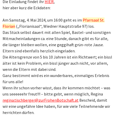
Die Einladung findet ihr
HIER
,
hier aber kurz die Eckdaten:
Am Samstag, 4. Mai 2024, um 16:00 geht es im
Pfarrsaal St.
Florian
(„Florianisaal“, Wiedner Hauptstraße 97) los.
Das Stück selbst dauert mit allen Spiel, Bastel- und sonstigen
Mitmacheinladungen ca. eine Stunde, danach gibt es für alle,
die länger bleiben wollen, eine geggihaft grün-rote Jause.
Eltern sind ebenfalls herzlich eingeladen.
Die Altersgrenze von 5 bis 10 Jahren ist ein Richtwert; ein bissl
älter ist kein Problem, ein bissl jünger auch nicht, vor allem,
wenn die Eltern mit dabei sind.
Ganz bestimmt wird es ein wunderbares, einmaliges Erlebnis
für uns alle!
Wenn ihr schon vorher wisst, dass ihr kommen möchtet – was
uns seeeeeehr freut!!! – bitte gebt, wenn möglich, Regina
regina.tischberger@zurFrohenBotschaft.at
Bescheid, damit
wir eine ungefähre Idee haben, für wie viele Teilnehmende wir
herrichten dürfen.