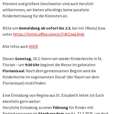
Kleinere und größere Geschwister sind auch herzlich
willkommen, wir bieten allerdings keine parallele
Kinderbetreuung für die Kleinsten an.
Bitte um
Anmeldung ab sofort bis 2.3.
bei mir (Manu) bzw.
unter
https://forms.office.com/e/ZyKZzwLHn6
Alle Infos auch
HIER
Diesen
Sonntag
, 16.2. feiern wir wieder Kinderkirche in St.
Florian – um
9:30 Uhr
beginnt die Messe im geheizten
Florianisaal
. Nach dem gemeinsamen Beginn wird die
Kinderkirche im sogenannten Discaf (der Raum vor dem
Florianisaal) stattfinden.
Eine Einladung von Regina aus St. Elisabeth leitet ich Euch
ebenfalls gern weiter:
Herzliche Einladung zu einer
Führung
für Kinder mit
Begleitpersonen im
Stephansdom
am Sa, 22.2.2025, um dort