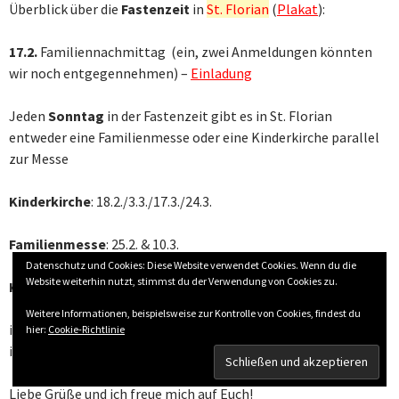
Überblick über die
Fastenzeit
in
St. Florian
(
Plakat
):
17.2.
Familiennachmittag (ein, zwei Anmeldungen könnten
wir noch entgegennehmen) –
Einladung
Jeden
Sonntag
in der Fastenzeit gibt es in St. Florian
entweder eine Familienmesse oder eine Kinderkirche parallel
zur Messe
Kinderkirche
: 18.2./3.3./17.3./24.3.
Familienmesse
: 25.2. & 10.3.
Datenschutz und Cookies: Diese Website verwendet Cookies. Wenn du die
Website weiterhin nutzt, stimmst du der Verwendung von Cookies zu.
Kreuzwege für Kinder:
Weitere Informationen, beispielsweise zur Kontrolle von Cookies, findest du
in
St. Elisabeth
: 7.3. 16:00 Uhr
hier:
Cookie-Richtlinie
in
St. Thekla
: 14.3. 16:00 Uhr
Liebe Grüße und ich freue mich auf Euch!