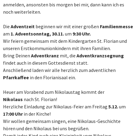
anmelden, ansonsten bis morgen bei mir, dann kann ich es
noch weiterleiten.
Die
Adventzeit
beginnen wir mit einer großen
Familienmesse
am
1. Adventsonntag, 30.11.
um
9:30 Uhr.
Wir feiern gemeinsam mit dem Kindergarten St. Florian und
unseren Erstkommunionkindern mit ihren Familien.
Bring Deinen
Adventkranz
mit, die
Adventkranzsegnung
findet auch in diesem Gottesdienst statt.
Anschließend laden wir alle herzlich zum adventlichen
Pfarrkaffee
in den Florianisaal ein.
Heuer am Vorabend zum Nikolaustag kommt der
Nikolaus
nach St. Florian!
Herzliche Einladung zur Nikolaus-Feier am Freitag
5.12.
um
17:00 Uhr
in der Kirche!
Wir wollen gemeinsam singen, eine Nikolaus-Geschichte
hören und den Nikolaus bei uns begrüßen.
Damit jedes Kind auch eine Kleinigkeit vom Nikolaus