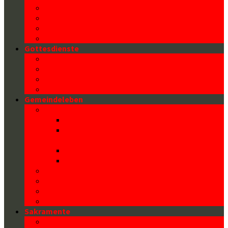
Der Heilige Florian
Architektur unserer Kirche
Kontakt/ Pfarrbüro
Datenschutz
Gottesdienste
Gottesdienstzeiten
Familienmesse
Liturgische Erklärungen
Ministrant/innen
Gemeindeleben
Kinder und Familie
Familienmesse
FLORIPOST – Newsletter für
Kinder(veranstaltungen)
Familiennachmittag
Jungschar und Jugend
Seniorenclub
Bibelrunde
Paartanz
Sternsingen
Sakramente
Kommunion (Eucharistie)