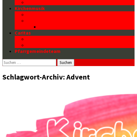
Firmung
Kirchenmusik
Die Orgel
Die Chöre
CDs
Caritas
Caritasarbeit in der Pfarrgemeinde
Pfarrcaritas und mehr
Pfarrgemeindeteam
Suchen
nach:
Schlagwort-Archiv: Advent