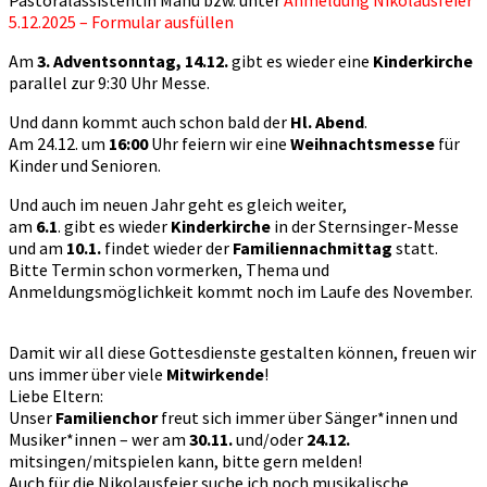
5.12.2025 – Formular ausfüllen
Am
3. Adventsonntag, 14.12.
gibt es wieder eine
Kinderkirche
parallel zur 9:30 Uhr Messe.
Und dann kommt auch schon bald der
Hl. Abend
.
Am 24.12. um
16:00
Uhr feiern wir eine
Weihnachtsmesse
für
Kinder und Senioren.
Und auch im neuen Jahr geht es gleich weiter,
am
6.1
. gibt es wieder
Kinderkirche
in der Sternsinger-Messe
und am
10.1.
findet wieder der
Familiennachmittag
statt.
Bitte Termin schon vormerken, Thema und
Anmeldungsmöglichkeit kommt noch im Laufe des November.
Damit wir all diese Gottesdienste gestalten können, freuen wir
uns immer über viele
Mitwirkende
!
Liebe Eltern:
Unser
Familienchor
freut sich immer über Sänger*innen und
Musiker*innen – wer am
30.11.
und/oder
24.12.
mitsingen/mitspielen kann, bitte gern melden!
Auch für die Nikolausfeier suche ich noch musikalische