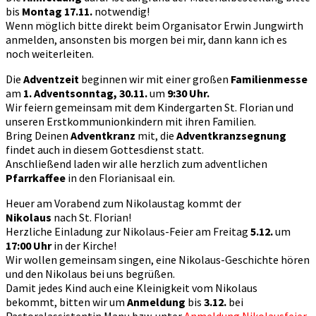
bis
Montag 17.11.
notwendig!
Wenn möglich bitte direkt beim Organisator Erwin Jungwirth
anmelden, ansonsten bis morgen bei mir, dann kann ich es
noch weiterleiten.
Die
Adventzeit
beginnen wir mit einer großen
Familienmesse
am
1. Adventsonntag, 30.11.
um
9:30 Uhr.
Wir feiern gemeinsam mit dem Kindergarten St. Florian und
unseren Erstkommunionkindern mit ihren Familien.
Bring Deinen
Adventkranz
mit, die
Adventkranzsegnung
findet auch in diesem Gottesdienst statt.
Anschließend laden wir alle herzlich zum adventlichen
Pfarrkaffee
in den Florianisaal ein.
Heuer am Vorabend zum Nikolaustag kommt der
Nikolaus
nach St. Florian!
Herzliche Einladung zur Nikolaus-Feier am Freitag
5.12.
um
17:00 Uhr
in der Kirche!
Wir wollen gemeinsam singen, eine Nikolaus-Geschichte hören
und den Nikolaus bei uns begrüßen.
Damit jedes Kind auch eine Kleinigkeit vom Nikolaus
bekommt, bitten wir um
Anmeldung
bis
3.12.
bei
Pastoralassistentin Manu bzw. unter
Anmeldung Nikolausfeier