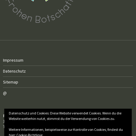
Impressum
Datenschutz
Sitemap
@
Datenschutz und Cookies: Diese Website verwendet Cookies. Wenn du die
Röm.-kath. Pfarrgemeinde Sankt Florian
Website weiterhin nutzt, stimmst du der Verwendung von Cookies zu.
1050 Wien, Wiedner Hauptstraße 97
Tel.: 01 / 505 50 60 – 20
Weitere Informationen, beispielsweise zur Kontrolle von Cookies, findest du
hier:
Cookie-Richtlinie