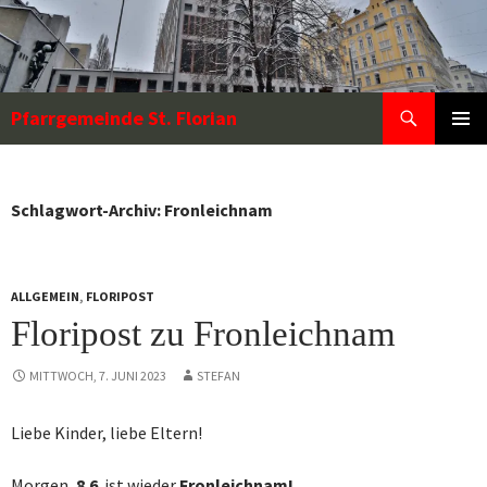
Zum
Inhalt
springen
Suchen
Pfarrgemeinde St. Florian
PRIMÄR
MENÜ
Schlagwort-Archiv: Fronleichnam
ALLGEMEIN
,
FLORIPOST
Floripost zu Fronleichnam
MITTWOCH, 7. JUNI 2023
STEFAN
Liebe Kinder, liebe Eltern!
Morgen,
8.6
. ist wieder
Fronleichnam!